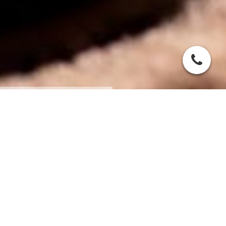
Traditionelle Thai-Massage
Sie wollen sich eine Auszeit gönnen und vom Alltag
abschalten? Herzlich willkommen bei Suksabai: Wir
bieten Ihnen neben der traditionellen Thai-Massage in
Trier viele weitere Anwendungen, die Körper und
Geist regenerieren.
Seit Hunderten von Jahren in Thailand verbreitet und
beliebt, erfreut sich die "Nuad Phaen Thai", wie die Thai-
Massage ursprünglich genannt wird, auch in Deutschland
immer größerer Popularität. Besuchen Sie uns und
lassen auch Sie sich in beruhigender Atmosphäre von